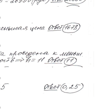
)
)
)
)