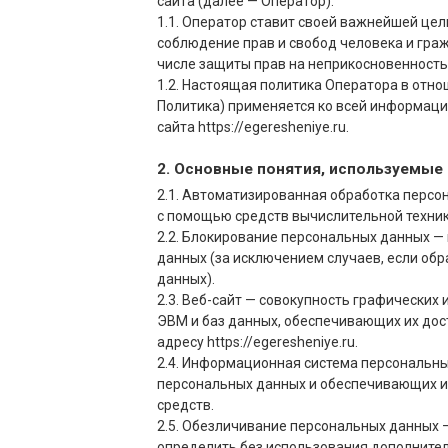
сайта
(далее — Оператор).
1.1. Оператор ставит своей важнейшей це
соблюдение прав и свобод человека и граж
числе защиты прав на неприкосновенность 
1.2. Настоящая политика Оператора в отн
Политика) применяется ко всей информаци
сайта
https://egeresheniye.ru
.
2. Основные понятия, используемые
2.1. Автоматизированная обработка персо
с помощью средств вычислительной техник
2.2. Блокирование персональных данных 
данных (за исключением случаев, если об
данных).
2.3. Веб-сайт — совокупность графических
ЭВМ и баз данных, обеспечивающих их дост
адресу
https://egeresheniye.ru
.
2.4. Информационная система персональны
персональных данных и обеспечивающих и
средств.
2.5. Обезличивание персональных данных 
определить без использования дополнит