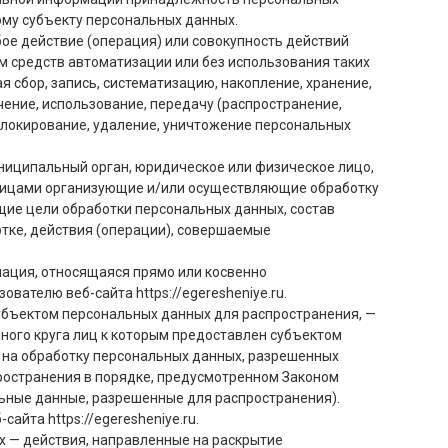
му субъекту персональных данных.
ое действие (операция) или совокупность действий
м средств автоматизации или без использования таких
 сбор, запись, систематизацию, накопление, хранение,
чение, использование, передачу (распространение,
 блокирование, удаление, уничтожение персональных
униципальный орган, юридическое или физическое лицо,
 лицами организующие и/или осуществляющие обработку
ие цели обработки персональных данных, состав
тке, действия (операции), совершаемые
ация, относящаяся прямо или косвенно
зователю веб-сайта
https://egeresheniye.ru
.
убъектом персональных данных для распространения, —
ного круга лиц к которым предоставлен субъектом
 на обработку персональных данных, разрешенных
ространения в порядке, предусмотренном Законом
ьные данные, разрешенные для распространения).
б-сайта
https://egeresheniye.ru
.
х — действия, направленные на раскрытие