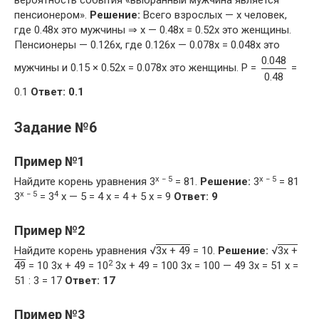
пенсионером».
Решение:
Всего взрослых — x человек,
где 0.48x это мужчины ⇒ x — 0.48x = 0.52x это женщины.
Пенсионеры — 0.126x, где 0.126x — 0.078x = 0.048x это
0.048
мужчины и 0.15 × 0.52x = 0.078x это женщины. P =
=
0.48
0.1
Ответ: 0.1
Задание №6
Пример №1
x − 5
x − 5
Найдите корень уравнения 3
= 81.
Решение:
3
= 81
x − 5
4
3
= 3
x — 5 = 4 x = 4 + 5 x = 9
Ответ: 9
Пример №2
Найдите корень уравнения √
3x + 49
= 10.
Решение:
√
3x +
2
49
= 10 3x + 49 = 10
3x + 49 = 100 3x = 100 — 49 3x = 51 x =
51 : 3 = 17
Ответ: 17
Пример №3