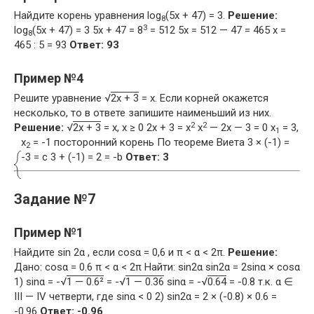
Найдите корень уравнения log
(5x + 47) = 3.
Решение:
8
3
log
(5x + 47) = 3 5x + 47 = 8
= 512 5x = 512 — 47 = 465 x =
8
465 : 5 = 93
Ответ: 93
Пример №4
Решите уравнение √
2x + 3
= x. Если корней окажется
несколько, то в ответе запишите наименьший из них.
2
2
Решение:
√
2x + 3
= x, x ≥ 0 2x + 3 = x
x
— 2x — 3 = 0 x
= 3,
1
x
= -1 посторонний корень По теореме Виета
3 × (-1) =
2
-3 = с 3 + (-1) = 2 = -b
Ответ: 3
Задание №7
Пример №1
Найдите sin 2α , если cosα = 0,6 и π < α < 2π.
Решение:
Дано: cosα = 0.6 π < α < 2π Найти: sin2α sin2α = 2sinα × cosα
1) sinα = -√
1 — 0.6²
= -√
1 — 0.36
sinα = -√
0.64
= -0.8 т.к. α ∈
III — IV четверти, где sinα < 0 2) sin2α = 2 × (-0.8) × 0.6 =
-0.96
Ответ: -0.96