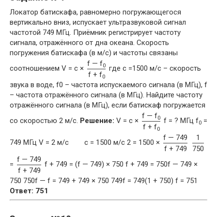
Локатор батискафа, равномерно погружающегося
вертикально вниз, испускает ультразвуковой сигнал
частотой 749 МГц. Приёмник регистрирует частоту
сигнала, отражённого от дна океана. Скорость
погружения батискафа (в м/с) и частоты связаны
f — f
0
соотношением V = c ×
где c =1500 м/с – скорость
f + f
0
звука в воде, f0 – частота испускаемого сигнала (в МГц), f
– частота отражённого сигнала (в МГц). Найдите частоту
отражённого сигнала (в МГц), если батискаф погружается
f — f
0
со скоростью 2 м/с.
Решение:
V = c ×
f = ? МГц f
=
0
f + f
0
f — 749
1
749 МГц V = 2 м/с c = 1500 м/с 2 = 1500 ×
f + 749
750
f — 749
=
f + 749 = (f — 749) × 750 f + 749 = 750f — 749 ×
f + 749
750 750f — f = 749 + 749 × 750 749f = 749(1 + 750) f = 751
Ответ: 751