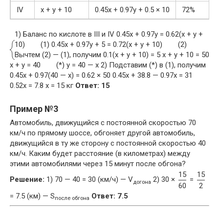
IV
x + y + 10
0.45x + 0.97y + 0.5 × 10
72%
1) Баланс по кислоте в III и IV
0.45x + 0.97y = 0.62(x + y +
10) (1) 0.45x + 0.97y + 5 = 0.72(x + y + 10) (2)
Вычтем (2) — (1), получим 0.1(x + y + 10) = 5 x + y + 10 = 50
x + y = 40 (*) y = 40 — x 2) Подставим (*) в (1), получим
0.45x + 0.97(40 — x) = 0.62 × 50 0.45x + 38.8 — 0.97x = 31
0.52x = 7.8 x = 15 кг
Ответ: 15
Пример №3
Автомобиль, движущийся с постоянной скоростью 70
км/ч по прямому шоссе, обгоняет другой автомобиль,
движущийся в ту же сторону с постоянной скоростью 40
км/ч. Каким будет расстояние (в километрах) между
этими автомобилями через 15 минут после обгона?
15
15
Решение:
1) 70 — 40 = 30 (км/ч) — V
2) 30 ×
=
догона
60
2
= 7.5 (км) — S
Ответ: 7.5
после обгона