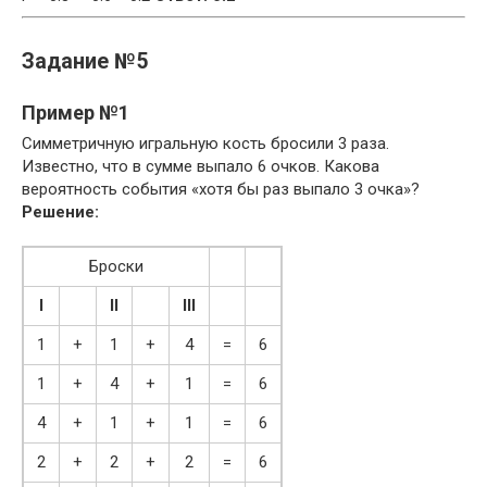
Задание №5
Пример №1
Симметричную игральную кость бросили 3 раза.
Известно, что в сумме выпало 6 очков. Какова
вероятность события «хотя бы раз выпало 3 очка»?
Решение:
Броски
I
II
III
1
+
1
+
4
=
6
1
+
4
+
1
=
6
4
+
1
+
1
=
6
2
+
2
+
2
=
6