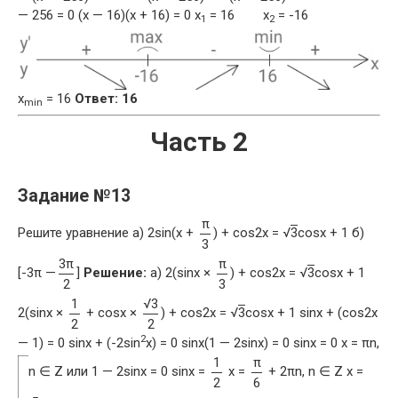
— 256 = 0 (x — 16)(x + 16) = 0 x
= 16 x
= -16
1
2
x
= 16
Ответ: 16
min
Часть 2
Задание №13
π
Решите уравнение а) 2sin(x +
) + cos2x = √
3
cosx + 1 б)
3
3π
π
[-3π —
]
Решение:
а) 2(sinx ×
) + cos2x = √
3
cosx + 1
2
3
1
√3
2(sinx ×
+ cosx ×
) + cos2x = √
3
cosx + 1 sinx + (cos2x
2
2
2
— 1) = 0 sinx + (-2sin
x) = 0 sinx(1 — 2sinx) = 0 sinx = 0 x = πn,
1
π
n ∈ Z или 1 — 2sinx = 0 sinx =
x =
+ 2πn, n ∈ Z x =
2
6