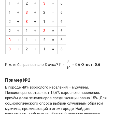
1
+
2
+
3
=
6
1
+
3
+
2
=
6
2
+
3
+
1
=
6
2
+
1
+
3
=
6
3
+
1
+
2
=
6
3
+
2
+
1
=
6
6
P хотя бы раз выпало 3 очка? P =
= 0.6
Ответ: 0.6
10
Пример №2
В городе 48% взрослого населения – мужчины.
Пенсионеры составляют 12,6% взрослого населения,
причём доля пенсионеров среди женщин равна 15%. Для
социологического опроса выбран случайным образом
мужчина, проживающий в этом городе. Найдите
вероятность события «выбранный мужчина является