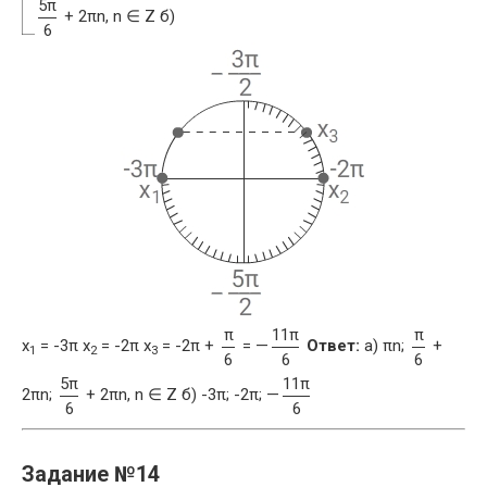
5π
+ 2πn, n ∈ Z б)
6
π
11π
π
x
= -3π x
= -2π x
= -2π +
= —
Ответ:
a) πn;
+
1
2
3
6
6
6
5π
11π
2πn;
+ 2πn, n ∈ Z б) -3π; -2π; —
6
6
Задание №14