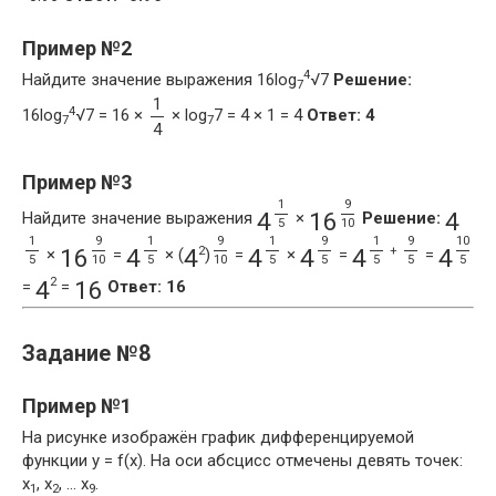
Пример №2
4
Найдите значение выражения 16log
√7
Решение:
7
1
4
16log
√7 = 16 ×
× log
7 = 4 × 1 = 4
Ответ: 4
7
7
4
Пример №3
1
9
4
16
4
Найдите значение выражения
×
Решение:
5
10
1
9
1
9
1
9
1
9
10
2
+
16
4
4
4
4
4
4
×
=
× (
)
=
×
=
=
5
10
5
10
5
5
5
5
5
2
4
16
=
=
Ответ: 16
Задание №8
Пример №1
На рисунке изображён график дифференцируемой
функции y = f(x). На оси абсцисс отмечены девять точек:
x
, x
, … x
.
1
2
9