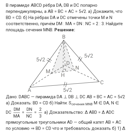
В пирамиде ABCD рёбра DA, DB и DC попарно
перпендикулярны, а AB = BC = AC = 5√2. а) Докажите, что
BD = CD. б) На рёбрах DA и DC отмечены точки M и N
соответственно, причём DM : MA = DN : NC = 2 : 3. Найдите
площадь сечения MNB.
Решение:
Дано: DABC — пирамида DA ⊥ DB ⊥ DC AB = BC = AC = 5√2
а) Доказать: BD = CD б) Найти: S
M ∈ DA, N ∈
сечения MNB
DM
DN
2
DC
=
=
а) Доказательство: Δ ABD = Δ ADC
MA
NC
3
прямоугольные треугольники AD — общий катет AB = AC
по условию ⇒ BD = CD что и требовалось доказать б) 1) Δ