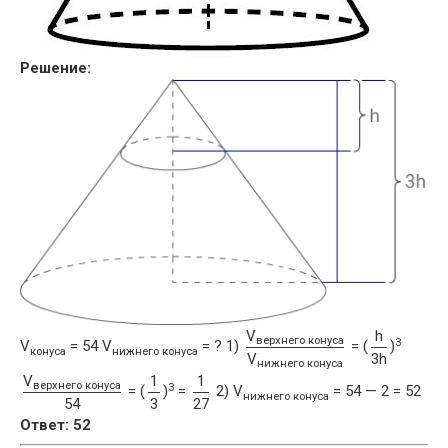
Решение:
V
h
верхнего конуса
3
V
= 54 V
= ? 1)
= (
)
конуса
нижнего конуса
V
3h
нижнего конуса
V
1
1
верхнего конуса
3
= (
)
=
2) V
= 54 — 2 = 52
нижнего конуса
54
3
27
Ответ: 52