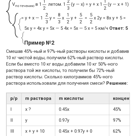
1
2
1
V
в 1
летом.
1
(y — x) = y + x 1
(y — x + 1)
по течению
2
3
2
2
8
1
5
5
= y + x — 1
y =
x
y +
=
x
2y = 8x y + 5 =
3
3
2
2
2
5x
y = 4x y = 5x — 5 4x = 5x — 5 x = 5 км/ч
Ответ: 5
Пример №2
Смешав 45%-ный и 97%-ный растворы кислоты и добавив
10 кг чистой воды, получили 62%-ный раствор кислоты.
Если бы вместо 10 кг воды добавили 10 кг 50%-ного
раствора той же кислоты, то получили бы 72%-ный
раствор кислоты. Сколько килограммов 45%-ного
раствора использовали для получения смеси?
Решение:
р/р
m раствора
m кислоты
концентр
I
x ?
0.45x
45%
II
y
0.97y
97%
III
x + y + 10
0.45x + 0.97y + 0
62%