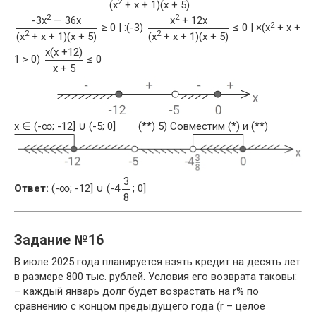
2
(x
+ x + 1)(x + 5)
2
2
-3x
— 36x
x
+ 12x
2
≥ 0 | :(-3)
≤ 0 | ×(x
+ x +
2
2
(x
+ x + 1)(x + 5)
(x
+ x + 1)(x + 5)
x(x +12)
1 > 0)
≤ 0
x + 5
x ∈ (-∞; -12] ∪ (-5; 0] (**) 5) Совместим (*) и (**)
3
Ответ:
(-∞; -12] ∪ (-4
; 0]
8
Задание №16
В июле 2025 года планируется взять кредит на десять лет
в размере 800 тыс. рублей. Условия его возврата таковы:
– каждый январь долг будет возрастать на r% по
сравнению с концом предыдущего года (r – целое