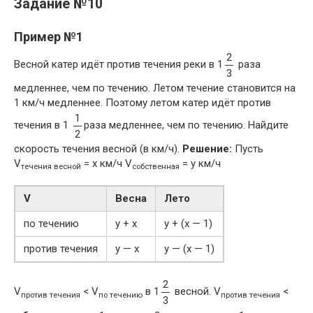
Задание №10
Пример №1
2
Весной катер идёт против течения реки в 1
раза
3
медленнее, чем по течению. Летом течение становится на
1 км/ч медленнее. Поэтому летом катер идёт против
1
течения в 1
раза медленнее, чем по течению. Найдите
2
скорость течения весной (в км/ч).
Решение:
Пусть
V
= x км/ч V
= y км/ч
течения весной
собственная
V
Весна
Лето
по течению
y + x
y + (x — 1)
против течения
y — x
y — (x — 1)
2
V
< V
в 1
весной. V
<
против течения
по течению
против течения
3