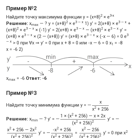
Пример №2
2
3-x
Найдите точку максимума функции y = (x+8)
× e
2
3 — x
3 — x
Решение:
x
— ? y = (x+8)
× e
1) y’ = 2(x+8) × e
+
max
2
3 — x
3 — x
2
3 — x
(x+8)
× e
× (-1) y’ = 2(x+8) × e
— (x+8)
× e
y’ =
3 — x
3 — x
3
(x+8) × e
× (2 — (x+8)) y’ = (x+8) × e
× (-x — 6) = 0 e
— x
> 0 при ∀x ⇒ y’ = 0 при x + 8 = 0 или -x — 6 = 0 x
= -8
1
x = -6 2)
x
= -6
Ответ: -6
max
Пример №3
x
Найдите точку минимума функции y = —
2
x
+ 256
2
1 × (x
+ 256) — x × 2x
Решение:
x
— ? y’ = —
y’ = —
min
2
2
(x
+ 256)
2
2
2
2
x
+ 256 — 2x
-x
+ 256
x
— 256
2
y’ = —
=
y’ = 0 при x
2
2
2
2
2
2
(x
+ 256)
(x
+ 256)
(x
+ 256)