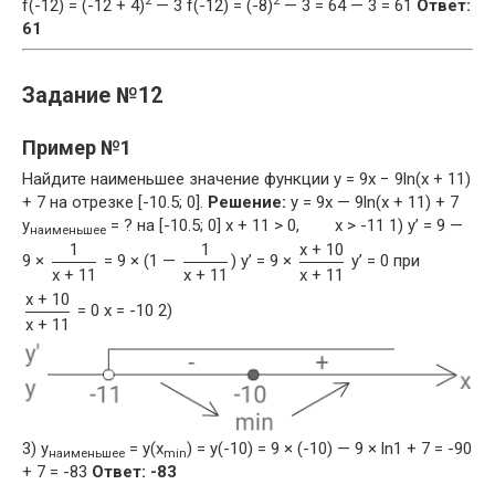
2
2
f(-12) = (-12 + 4)
— 3 f(-12) = (-8)
— 3 = 64 — 3 = 61
Ответ:
61
Задание №12
Пример №1
Найдите наименьшее значение функции y = 9x − 9ln(x + 11)
+ 7 на отрезке [-10.5; 0].
Решение:
y = 9x — 9ln(x + 11) + 7
y
= ? на [-10.5; 0] x + 11 > 0, x > -11 1) y’ = 9 —
наименьшее
1
1
x + 10
9 ×
= 9 × (1 —
) y’ = 9 ×
y’ = 0 при
x + 11
x + 11
x + 11
x + 10
= 0 x = -10 2)
x + 11
3) y
= y(x
) = y(-10) = 9 × (-10) — 9 × ln1 + 7 = -90
наименьшее
min
+ 7 = -83
Ответ: -83