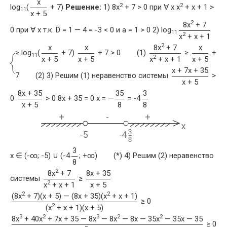
x
2
2
log
(
+ 7)
Решение:
1) 8x
+ 7 > 0 при ∀ x x
+ x + 1 >
11
x + 5
2
8x
+ 7
0 при ∀ x т.к. D = 1 — 4 = -3 < 0 и a = 1 > 0 2) log
11
2
x
+ x + 1
2
x
x
8x
+ 7
x
≥ log
(
+ 7)
+ 7 > 0 (1)
≥
+
11
2
x + 5
x + 5
x
+ x + 1
x + 5
x + 7x + 35
7 (2) 3) Решим (1) неравенство системы
>
x + 5
8x + 35
35
3
0
> 0 8x + 35 = 0 x = —
= -4
x + 5
8
8
3
x ∈ (-∞; -5) ∪ (-4
; +∞) (*) 4) Решим (2) неравенство
8
2
8x
+ 7
8x + 35
системы
≥
2
x
+ x + 1
x + 5
2
2
(8x
+ 7)(x + 5) — (8x + 35)(x
+ x + 1)
≥ 0
2
(x
+ x + 1)(x + 5)
3
2
3
2
2
8x
+ 40x
+ 7x + 35 — 8x
— 8x
— 8x — 35x
— 35x — 35
≥ 0