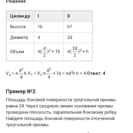
Решение:
Цилиндр
I
II
Высота
16
h?
Диаметр
d
2d
d
2d
2
2
π(
)
× 16
π(
)
× h
Объем
2
2
2
2
d
d
2
V
= π
h V
= V
π
× 16 = πd
h h = 4
Ответ: 4
ц
1
2
4
4
Пример №2
Площадь боковой поверхности треугольной призмы
равна 24. Через среднюю линию основания призмы
проведена плоскость, параллельная боковому ребру.
Найдите площадь боковой поверхности отсечённой
треугольной призмы.