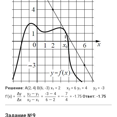
Решение:
A(2; 4) B(6; -3) x
= 2 x
= 6 y
= 4 y
= -3
1
2
1
2
Δy
y
— y
-3 — 4
7
2
1
f'(x) =
=
=
= —
= -1.75
Ответ: -1.75
Δx
x
— x
6 — 2
4
2
1
Задание №9