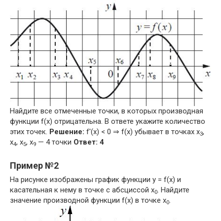
Найдите все отмеченные точки, в которых производная
функции f(x) отрицательна. В ответе укажите количество
этих точек.
Решение:
f'(x) < 0 ⇒ f(x) убывает в точках x
,
3
x
, x
, x
— 4 точки
Ответ: 4
4
5
9
Пример №2
На рисунке изображены график функции y = f(x) и
касательная к нему в точке с абсциссой x
. Найдите
0
значение производной функции f(x) в точке x
.
0