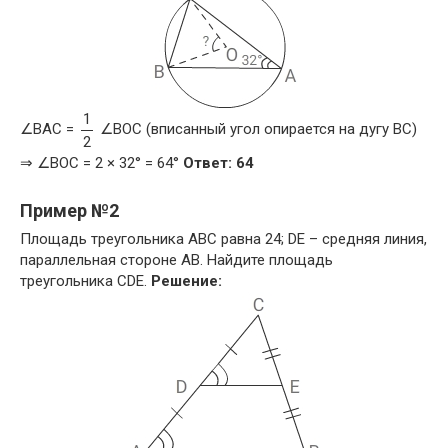
1
∠BAC =
∠BOC (вписанный угол опирается на дугу BC)
2
⇒ ∠BOC = 2 × 32° = 64°
Ответ: 64
Пример №2
Площадь треугольника ABC равна 24; DE – средняя линия,
параллельная стороне AB. Найдите площадь
треугольника CDE.
Решение: