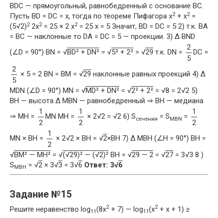
BDC — прямоугольный, равнобедренный с основание BC.
2
2
Пусть BD = DC = x, тогда по теореме Пифагора x
+ x
=
2
2
2
(5√2)
2x
= 25 × 2 x
= 25 x = 5 Значит, BD = DC = 5 2) т.к. BA
= BC — наклонные то DA = DC = 5 — проекции. 3) Δ BND
2
(∠D = 90°) BN = √
BD² + DN²
= √
5² + 2²
= √
29
т.к. DN =
DC =
5
2
× 5 = 2 BN = BM = √
29
наклонные равных проекций 4) Δ
5
MDN (∠D = 90°) MN = √
MD² + DN²
= √
2² + 2²
= √8 = 2√2 5)
BH — высота Δ MBN — равнобедренный ⇒ BH — медиана
1
1
1
⇒ MH =
MN MH =
× 2√2 = √2 6) S
= S
=
сечения
MBN
2
2
2
1
MN × BH =
× 2√2 × BH = √
2
×BH 7) Δ MBH (∠H = 90°) BH =
2
√
BM² — MH²
= √
(√29)² — (√2)²
BH = √
29 — 2
= √
27
= 3√3 8 )
S
= √
2
× 3√
3
= 3√
6
Ответ: 3√
6
MBH
Задание №15
2
2
Решите неравенство log
(8x
+ 7) — log
(x
+ x + 1) ≥
11
11