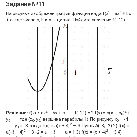
Задание №11
2
На рисунке изображён график функции вида f(x) = ax
+ bx
+ c, где числа a, b и c — целые. Найдите значение f(−12).
2
2
Решение:
f(x) = ax
+ bx + c f(-12) = ? f(x) = a(x — x
)
+
0
y
где (x
, y
) вершина параболы 1) По рисунку x
= -4,
0
0
0
0
2
y
= -3 тогда f(x) = a(x + 4)
— 3 Пусть A(-3; -2) 2) f(x) =
0
2
2
a(-3 + 4)
— 3 -2 = a — 3 a = 1 3) f(x) = (x + 4)
— 3 4)