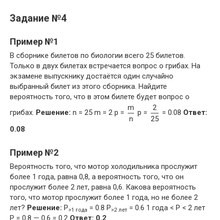
Задание №4
Пример №1
В сборнике билетов по биологии всего 25 билетов.
Только в двух билетах встречается вопрос о грибах. На
экзамене выпускнику достаётся один случайно
выбранный билет из этого сборника. Найдите
вероятность того, что в этом билете будет вопрос о
m
2
грибах.
Решение:
n = 25 m = 2 p =
p =
= 0.08
Ответ:
n
25
0.08
Пример №2
Вероятность того, что мотор холодильника прослужит
более 1 года, равна 0,8, а вероятность того, что он
прослужит более 2 лет, равна 0,6. Какова вероятность
того, что мотор прослужит более 1 года, но не более 2
лет?
Решение:
P
= 0.8 P
= 0.6 1 года < P < 2 лет
>1 года
>2 лет
P = 0.8 — 0.6 = 0.2
Ответ: 0.2