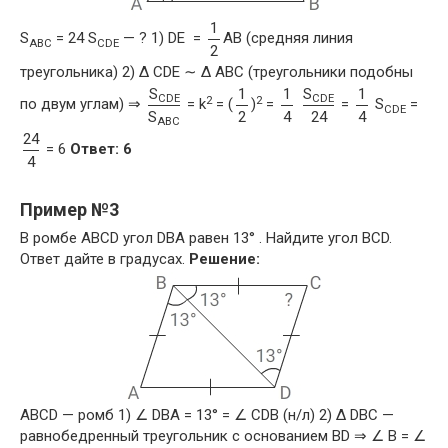
1
S
= 24 S
— ? 1) DE =
AB (средняя линия
ABC
CDE
2
треугольника) 2) Δ CDE ∼ Δ ABC (треугольники подобны
S
1
1
S
1
CDE
CDE
2
2
по двум углам) ⇒
= k
= (
)
=
=
S
=
CDE
S
2
4
24
4
ABC
24
= 6
Ответ: 6
4
Пример №3
В ромбе ABCD угол DBA равен 13° . Найдите угол BCD.
Ответ дайте в градусах.
Решение:
ABCD — ромб 1) ∠ DBA = 13° = ∠ CDB (н/л) 2) Δ DBC —
равнобедренный треугольник с основанием BD ⇒ ∠ B = ∠