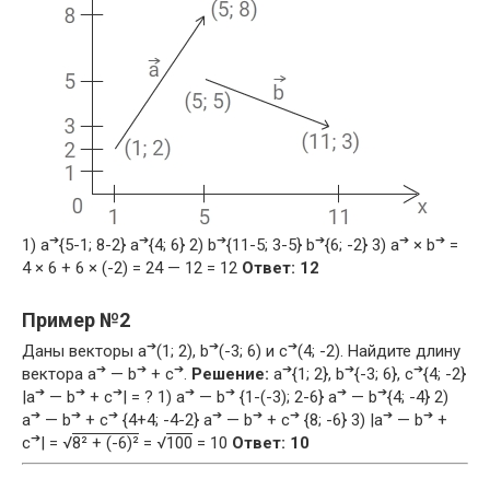
➔
➔
➔
➔
➔
➔
1) a
{5-1; 8-2} a
{4; 6} 2) b
{11-5; 3-5} b
{6; -2} 3) a
× b
=
4 × 6 + 6 × (-2) = 24 — 12 = 12
Ответ: 12
Пример №2
➔
➔
➔
Даны векторы a
(1; 2), b
(-3; 6) и c
(4; -2). Найдите длину
➔
➔
➔
➔
➔
➔
вектора a
— b
+ c
.
Решение:
a
{1; 2}, b
{-3; 6}, c
{4; -2}
➔
➔
➔
➔
➔
➔
➔
|a
— b
+ c
| = ? 1) a
— b
{1-(-3); 2-6} a
— b
{4; -4} 2)
➔
➔
➔
➔
➔
➔
➔
➔
a
— b
+ c
{4+4; -4-2} a
— b
+ c
{8; -6} 3) |a
— b
+
➔
c
| = √
8² + (-6)²
= √
100
= 10
Ответ: 10