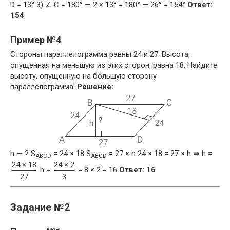
D = 13° 3) ∠ C = 180° — 2 × 13° = 180° — 26° = 154°
Ответ:
154
Пример №4
Стороны параллелограмма равны 24 и 27. Высота,
опущенная на меньшую из этих сторон, равна 18. Найдите
высоту, опущенную на бо́льшую сторону
параллелограмма.
Решение:
h — ? S
= 24 × 18 S
= 27 × h 24 × 18 = 27 × h ⇒ h =
ABCD
ABCD
24 × 18
24 × 2
h =
= 8 × 2 = 16
Ответ: 16
27
3
Задание №2