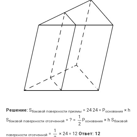
Решение:
S
= 24 24 = P
× h
боковой поверхности призмы
основания
1
S
= ? =
P
× h S
боковой поверхности отсеченной
основания
боковой
2
1
=
× 24 = 12
Ответ: 12
поверхности отсеченной