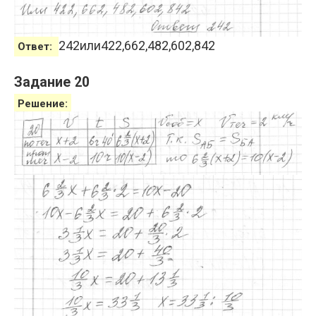
242
или
422
,
662
,
482
,
602
,
842
Ответ:
Задание 20
Решение: