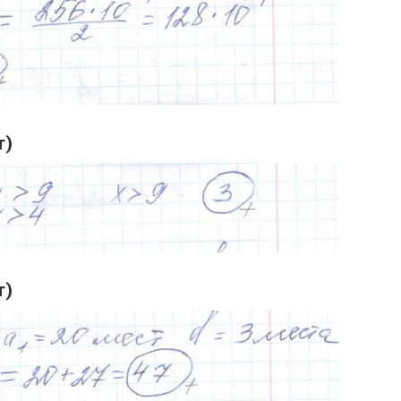
т)
т)