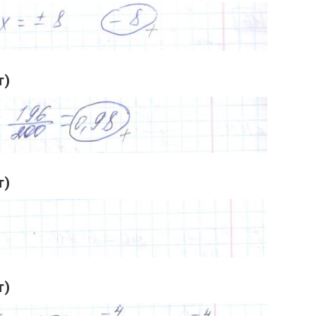
т)
т)
т)