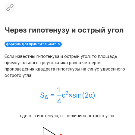
Через гипотенузу и острый угол
формула для прямоугольного Δ
Если известны гипотенуза и острый угол, то площадь
прямоугольного треугольника равна четверти
произведения квадрата гипотенузы на синус удвоенного
острого угла:
1
2
S
=
с
×sin(2α)
Δ
4
где c - гипотенуза, α - величина острого угла.