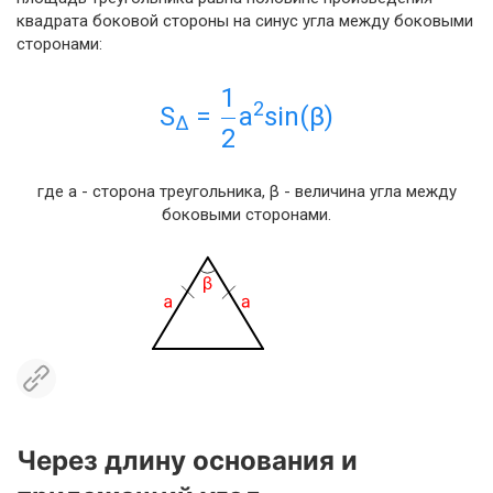
квадрата боковой стороны на синус угла между боковыми
сторонами:
1
2
S
=
a
sin(β)
Δ
2
где a - сторона треугольника, β - величина угла между
боковыми сторонами.
Через длину основания и