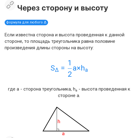
Через сторону и высоту
формула для любого Δ
Если известна сторона и высота проведенная к данной
стороне, то площадь треугольника равна половине
произведения длины стороны на высоту:
1
S
=
a×h
Δ
a
2
где a - сторона треугольника, h
- высота проведенная к
a
стороне a.