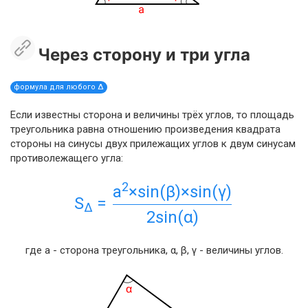
Через сторону и три угла
формула для любого Δ
Если известны сторона и величины трёх углов, то площадь
треугольника равна отношению произведения квадрата
стороны на синусы двух прилежащих углов к двум синусам
противолежащего угла:
2
a
×sin(β)×sin(γ)
S
=
Δ
2sin(α)
где a - сторона треугольника, α, β, γ - величины углов.