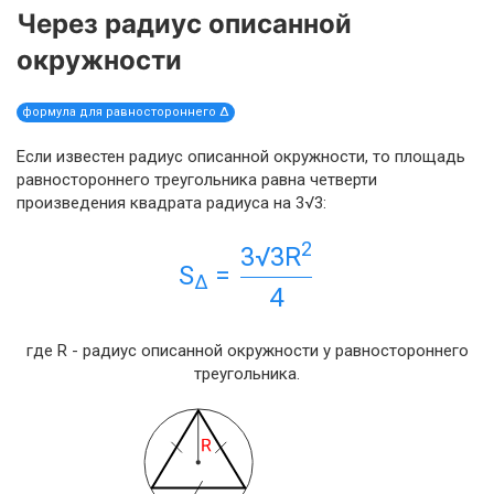
Через радиус описанной
окружности
формула для равностороннего Δ
Если известен радиус описанной окружности, то площадь
равностороннего треугольника равна четверти
произведения квадрата радиуса на 3√3:
2
3√3R
S
=
Δ
4
где R - радиус описанной окружности у равностороннего
треугольника.