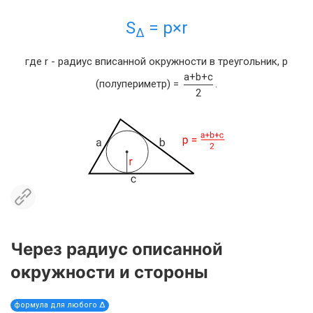
S
= p×r
Δ
где r - радиус вписанной окружности в треугольник, p
a+b+c
(полупериметр) =
.
2
Через радиус описанной
окружности и стороны
формула для любого Δ