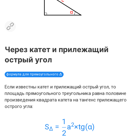
Через катет и прилежащий
острый угол
формула для прямоугольного Δ
Если известны катет и прилежащий острый угол, то
площадь прямоугольного треугольника равна половине
произведения квадрата катета на тангенс прилежащего
острого угла:
1
2
S
=
a
×tg(α)
Δ
2