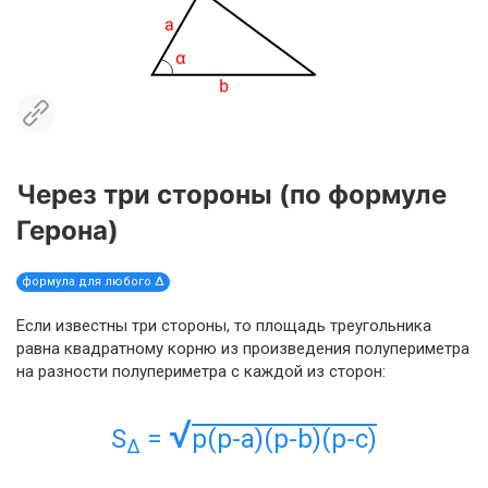
Через три стороны (по формуле
Герона)
формула для любого Δ
Если известны три стороны, то площадь треугольника
равна квадратному корню из произведения полупериметра
на разности полупериметра с каждой из сторон:
√
S
=
p(p-a)(p-b)(p-c)
Δ