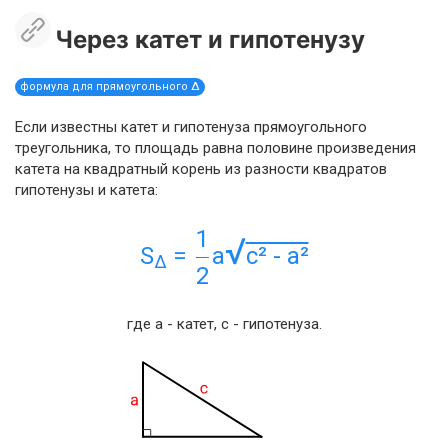
Через катет и гипотенузу
формула для прямоугольного Δ
Если известны катет и гипотенуза прямоугольного
треугольника, то площадь равна половине произведения
катета на квадратный корень из разности квадратов
гипотенузы и катета:
1
√
S
=
a
c² - a²
Δ
2
где a - катет, c - гипотенуза.