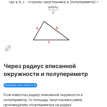
где a, b, c - стороны треугольника, p (полупериметр) =
a+b+c
.
2
Через радиус вписанной
окружности и полупериметр
формула для любого Δ
Если известны радиус вписанной окружности и
полупериметр, то площадь треугольника равна
произведению полупериметра на радиус: