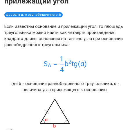
прилежащий угол
формула для равнобедренного Δ
Если известны основание и прилежащий угол, то площадь
треугольника можно найти как четверть произведения
квадрата длины основания на тангенс угла при основании
равнобедренного треугольника:
1
2
S
=
b
tg(α)
Δ
4
где b - основание равнобедренного треугольника, α -
величина угла прилежащего к основанию.