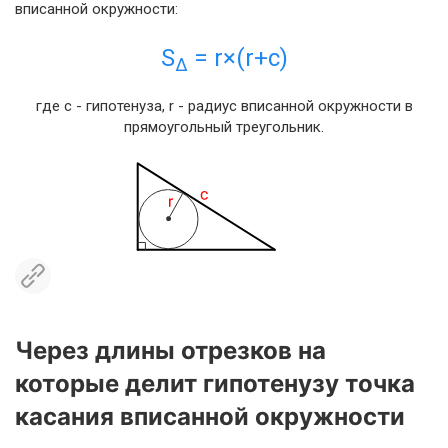
вписанной окружности:
S
= r×(r+c)
Δ
где c - гипотенуза, r - радиус вписанной окружности в
прямоугольный треугольник.
Через длины отрезков на
которые делит гипотенузу точка
касания вписанной окружности