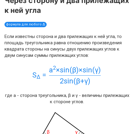
Через сторону и два прилежащих
к ней угла
формула для любого Δ
Если известны сторона и два прилежащих к ней угла, то
площадь треугольника равна отношению произведения
квадрата стороны на синусы двух прилежащих углов к
двум синусам суммы прилежащих углов:
2
a
×sin(β)×sin(γ)
S
=
Δ
2sin(β+γ)
где a - сторона треугольника, β и γ - величины прилежащих
к стороне углов.