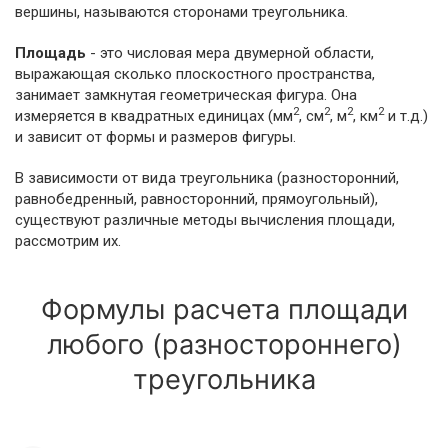
вершины, называются сторонами треугольника.
Площадь
- это числовая мера двумерной области,
выражающая сколько плоскостного пространства,
занимает замкнутая геометрическая фигура. Она
2
2
2
2
измеряется в квадратных единицах (мм
, см
, м
, км
и т.д.)
и зависит от формы и размеров фигуры.
В зависимости от вида треугольника (разносторонний,
равнобедренный, равносторонний, прямоугольный),
существуют различные методы вычисления площади,
рассмотрим их.
Формулы расчета площади
любого (разностороннего)
треугольника