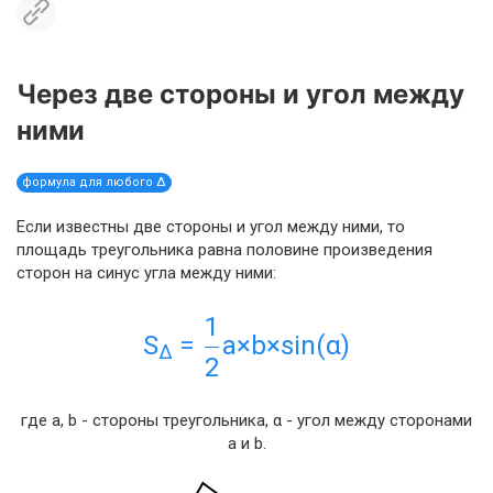
Через две стороны и угол между
ними
формула для любого Δ
Если известны две стороны и угол между ними, то
площадь треугольника равна половине произведения
сторон на синус угла между ними:
1
S
=
a×b×sin(α)
Δ
2
где a, b - стороны треугольника, α - угол между сторонами
a и b.