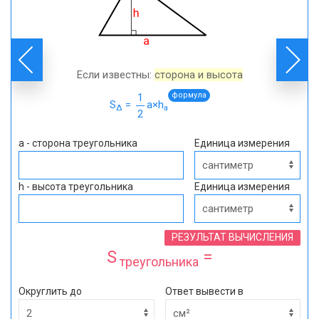
Если известны:
сторона и высота
формула
1
S
=
a×h
Δ
a
2
a - сторона треугольника
Единица измерения
h - высота треугольника
Единица измерения
РЕЗУЛЬТАТ ВЫЧИСЛЕНИЯ
S
=
треугольника
Округлить до
Ответ вывести в