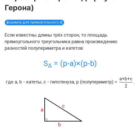
Герона)
формула для прямоугольного Δ
Если известны длины трёх сторон, то площадь
прямоугольного треугольника равна произведению
разностей полупериметра и катетов:
S
= (p-a)×(p-b)
Δ
a+b+c
где a, b - катеты, c - гипотенуза, p (полупериметр) =
.
2