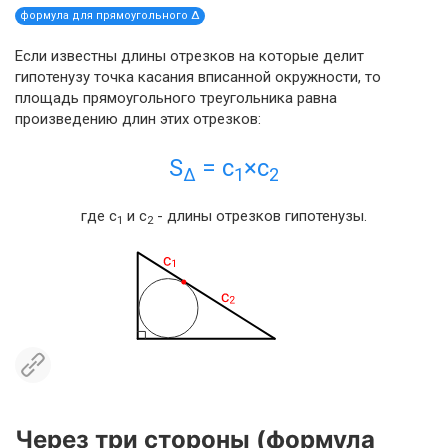
формула для прямоугольного Δ
Если известны длины отрезков на которые делит
гипотенузу точка касания вписанной окружности, то
площадь прямоугольного треугольника равна
произведению длин этих отрезков:
S
= с
×с
Δ
1
2
где с
и с
- длины отрезков гипотенузы.
1
2
Через три стороны (формула