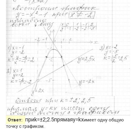
при
k
=
±
2
;
2.5
прямая
y
=
k
x
Ответ:
имеет одну общую
точку с графиком.