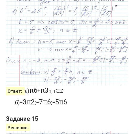
π
6
π
3
а)
+
n
,
n
∈
Z
Ответ:
3
π
2
7
π
6
5
π
6
б)
−
;
−
;
−
Задание 15
Решение: