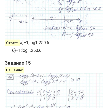
а)
−
1
;
log
1.25
0.6
Ответ:
б)
−
1
;
log
1.25
0.6
Задание 15
Решение: