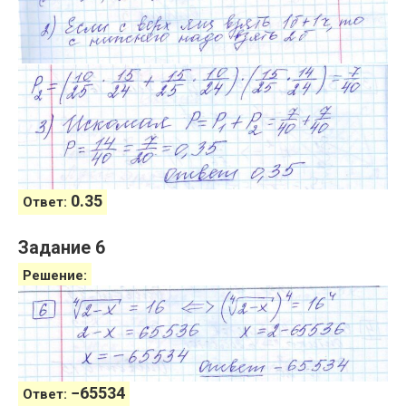
0.35
Ответ:
Задание 6
Решение:
−
65534
Ответ: